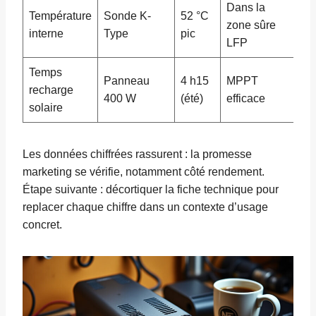
Dans la
Température
Sonde K-
52 °C
zone sûre
interne
Type
pic
LFP
Temps
Panneau
4 h15
MPPT
recharge
400 W
(été)
efficace
solaire
Les données chiffrées rassurent : la promesse
marketing se vérifie, notamment côté rendement.
Étape suivante : décortiquer la fiche technique pour
replacer chaque chiffre dans un contexte d’usage
concret.