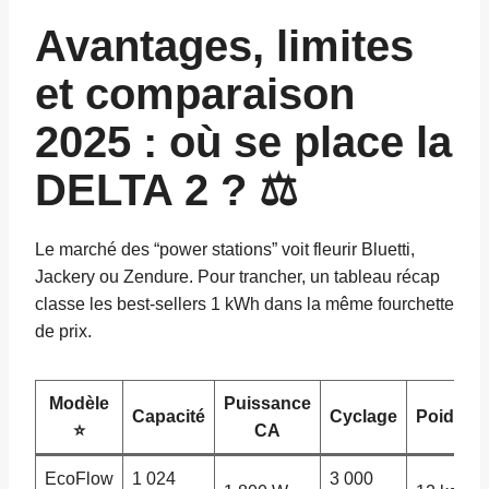
Avantages, limites
et comparaison
2025 : où se place la
DELTA 2 ? ⚖️
Le marché des “power stations” voit fleurir Bluetti,
Jackery ou Zendure. Pour trancher, un tableau récap
classe les best-sellers 1 kWh dans la même fourchette
de prix.
Modèle
Puissance
Capacité
Cyclage
Poids
⭐
CA
EcoFlow
1 024
3 000