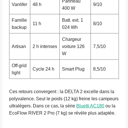
Panneau
Vanlifer
48 h
9/10
400 W
Famille
Batt. ext. 1
11 h
8/10
backup
024 Wh
Chargeur
Artisan
2 h intenses
voiture 126
7,5/10
W
Off-grid
Cycle 24 h
Smart Plug
8,5/10
light
Ces retours convergent : la DELTA 2 excelle dans la
polyvalence. Seul le poids (12 kg) freine les campeurs
ultralégers. Dans ce cas, la série
Bluetti AC180
ou la
EcoFlow RIVER 2 Pro (7 kg) se révèle plus adaptée.