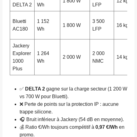
1 800 W
12 kg
DELTA 2
Wh
LFP
Bluetti
1 152
3 500
1 800 W
16 kg
AC180
Wh
LFP
Jackery
Explorer
1 264
2 000
2 000 W
14 kg
1000
Wh
NMC
Plus
✅
DELTA 2
gagne sur la charge secteur (1 200 W
vs 700 W pour Bluetti).
❌ Perte de points sur la protection IP : aucune
trappe silicone.
🎧 Bruit inférieur à Jackery (54 dB en moyenne).
💰 Ratio €/Wh toujours compétitif à
0,97 €/Wh
en
promo.