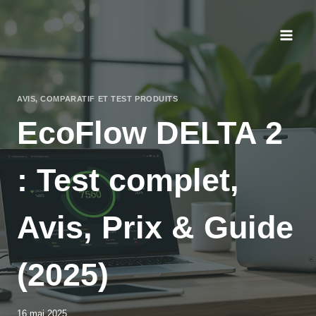
Aller
au
contenu
AVIS, COMPARATIF ET TEST PRODUITS
EcoFlow DELTA 2
: Test complet,
Avis, Prix & Guide
(2025)
16 mai 2025