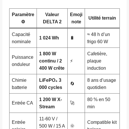
Paramètre
Valeur
Emoji
Utilité terrain
⚙️
DELTA 2
note
Capacité
≈ 48 h d’un
1 024 Wh
🔋
nominale
frigo 60 W
1 800 W
Cafetière,
Puissance
continu / 2
⚡
plaque
onduleur
400 W crête
induction
Chimie
LiFePO₄ 3
8 ans d’usage
🔄
batterie
000 cycles
quotidien
1 200 W X-
80 % en 50
Entrée CA
🚀
Stream
min
11-60 V /
Entrée
Compatible kit
500 W / 15 A
🌞