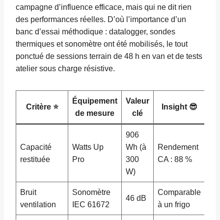
campagne d’influence efficace, mais qui ne dit rien
des performances réelles. D’où l’importance d’un
banc d’essai méthodique : datalogger, sondes
thermiques et sonomètre ont été mobilisés, le tout
ponctué de sessions terrain de 48 h en van et de tests
atelier sous charge résistive.
Équipement
Valeur
Critère ⭐
Insight 😎
de mesure
clé
906
Capacité
Watts Up
Wh (à
Rendement
restituée
Pro
300
CA : 88 %
W)
Bruit
Sonomètre
Comparable
46 dB
ventilation
IEC 61672
à un frigo