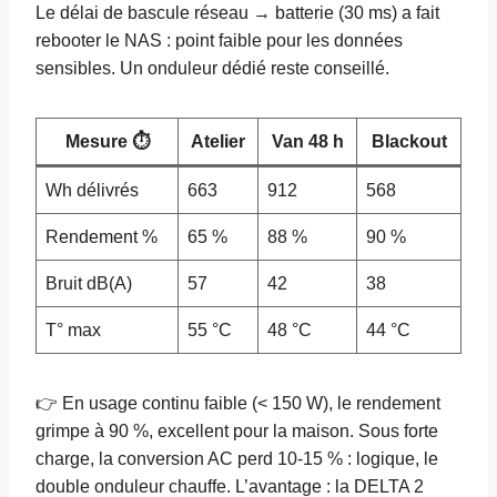
Le délai de bascule réseau → batterie (30 ms) a fait
rebooter le NAS : point faible pour les données
sensibles. Un onduleur dédié reste conseillé.
Mesure ⏱️
Atelier
Van 48 h
Blackout
Wh délivrés
663
912
568
Rendement %
65 %
88 %
90 %
Bruit dB(A)
57
42
38
T° max
55 °C
48 °C
44 °C
👉 En usage continu faible (< 150 W), le rendement
grimpe à 90 %, excellent pour la maison. Sous forte
charge, la conversion AC perd 10-15 % : logique, le
double onduleur chauffe. L’avantage : la DELTA 2