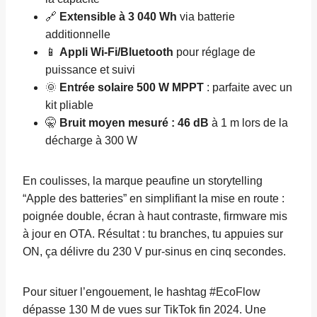
🔗
Extensible à 3 040 Wh
via batterie
additionnelle
📱
Appli Wi-Fi/Bluetooth
pour réglage de
puissance et suivi
🌞
Entrée solaire 500 W MPPT
: parfaite avec un
kit pliable
🤫
Bruit moyen mesuré : 46 dB
à 1 m lors de la
décharge à 300 W
En coulisses, la marque peaufine un storytelling
“Apple des batteries” en simplifiant la mise en route :
poignée double, écran à haut contraste, firmware mis
à jour en OTA. Résultat : tu branches, tu appuies sur
ON, ça délivre du 230 V pur-sinus en cinq secondes.
Pour situer l’engouement, le hashtag #EcoFlow
dépasse 130 M de vues sur TikTok fin 2024. Une