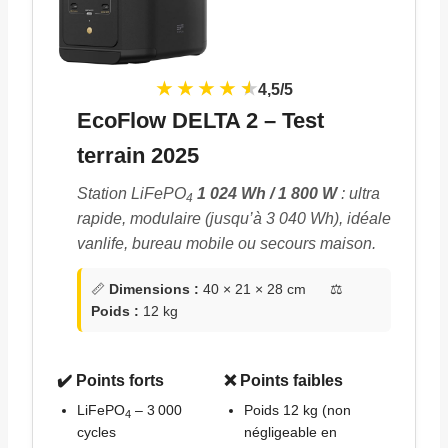
★ ★ ★ ★
★
★
4,5/5
EcoFlow DELTA 2 – Test
terrain 2025
Station LiFePO
1 024 Wh / 1 800 W
: ultra
4
rapide, modulaire (jusqu’à 3 040 Wh), idéale
vanlife, bureau mobile ou secours maison.
📏
Dimensions :
40 × 21 × 28 cm ⚖️
Poids :
12 kg
✔️ Points forts
❌ Points faibles
LiFePO
– 3 000
Poids 12 kg (non
4
cycles
négligeable en