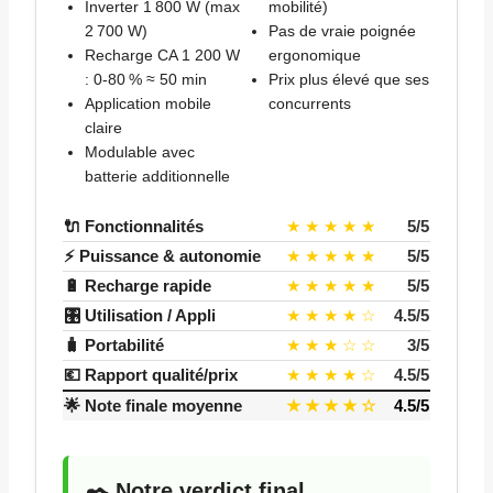
Inverter 1 800 W (max
mobilité)
2 700 W)
Pas de vraie poignée
Recharge CA 1 200 W
ergonomique
: 0-80 % ≈ 50 min
Prix plus élevé que ses
Application mobile
concurrents
claire
Modulable avec
batterie additionnelle
🔌 Fonctionnalités
★ ★ ★ ★ ★
5/5
⚡ Puissance & autonomie
★ ★ ★ ★ ★
5/5
🔋 Recharge rapide
★ ★ ★ ★ ★
5/5
🎛️ Utilisation / Appli
★ ★ ★ ★ ☆
4.5/5
🧳 Portabilité
★ ★ ★ ☆ ☆
3/5
💶 Rapport qualité/prix
★ ★ ★ ★ ☆
4.5/5
🌟
Note finale moyenne
★ ★ ★ ★ ☆
4.5/5
✒️ Notre verdict final