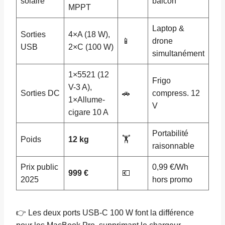
solaire
balcon
MPPT
Laptop &
Sorties
4×A (18 W),
📱
drone
USB
2×C (100 W)
simultanément
1×5521 (12
Frigo
V-3 A),
Sorties DC
🚗
compress. 12
1×Allume-
V
cigare 10 A
Portabilité
Poids
12 kg
🏋️
raisonnable
Prix public
0,99 €/Wh
999 €
💶
2025
hors promo
👉 Les deux ports USB-C 100 W font la différence