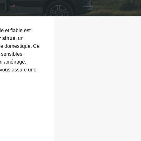
e et fiable est
r sinus
, un
gie domestique. Ce
 sensibles,
van aménagé.
 vous assure une