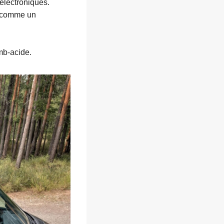
 électroniques.
s comme un
mb-acide.