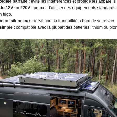
ïdale parfaite :
évite les interférences et protège les appareils
du 12V en 220V :
permet d’utiliser des équipements standard
 frigo.
ent silencieux :
idéal pour la tranquillité à bord de votre van.
 simple :
compatible avec la plupart des batteries lithium ou plo