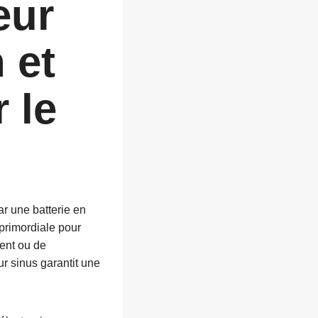
eur
 et
 le
ar une batterie en
 primordiale pour
ent ou de
r sinus garantit une