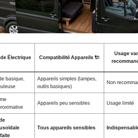
Usage van
de Électrique
Compatibilité Appareils 🔌
recommand
e basique,
Appareils simples (lampes,
Non recomma
uleuse
outils basiques)
rme
Appareils peu sensibles
Usage limité
roximative
de
usoïdale
Tous appareils sensibles
Indispensabl
faite