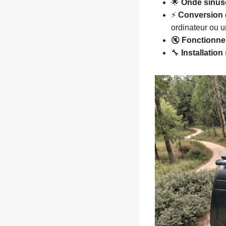
🌟
Onde sinuso
⚡
Conversion 
ordinateur ou un
🔇
Fonctionnem
🔧
Installation