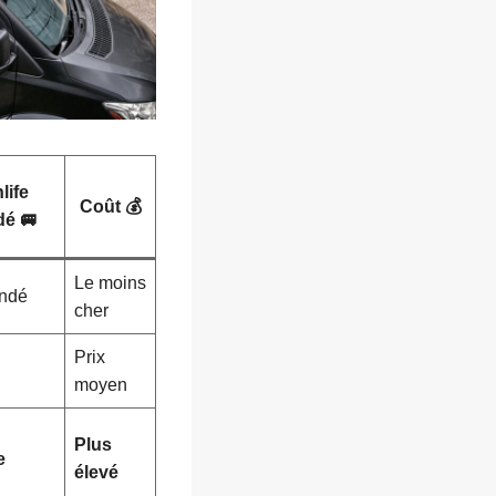
life
Coût 💰
é 🚐
Le moins
ndé
cher
Prix
moyen
Plus
e
élevé