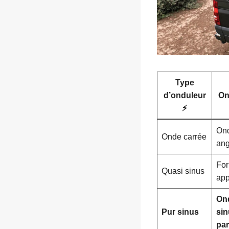
Type
d’onduleur
On
⚡
Ond
Onde carrée
ang
Fo
Quasi sinus
app
On
Pur sinus
sin
par