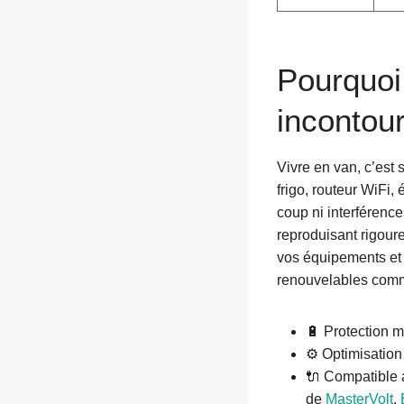
Pourquoi
incontour
Vivre en van, c’est 
frigo, routeur WiFi,
coup ni interférence
reproduisant rigou
vos équipements et 
renouvelables comm
🔋 Protection m
⚙️ Optimisation
🔌 Compatible a
de
MasterVolt
,