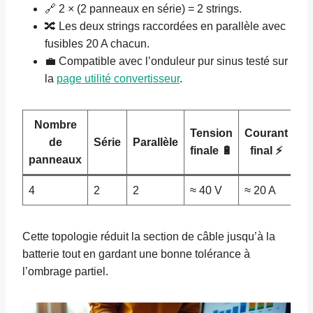
🔗 2 × (2 panneaux en série) = 2 strings.
🔀 Les deux strings raccordées en parallèle avec
fusibles 20 A chacun.
💼 Compatible avec l’onduleur pur sinus testé sur
la
page utilité convertisseur
.
Nombre
Tension
Courant
de
Série
Parallèle
finale 🔋
final ⚡
panneaux
4
2
2
≈ 40 V
≈ 20 A
Cette topologie réduit la section de câble jusqu’à la
batterie tout en gardant une bonne tolérance à
l’ombrage partiel.