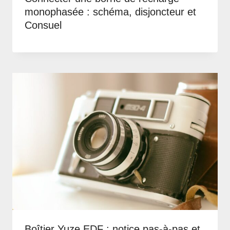
monophasée : schéma, disjoncteur et
Consuel
Boîtier Yuze EDF : notice pas-à-pas et