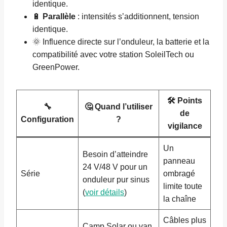
identique.
🔋
Parallèle
: intensités s’additionnent, tension
identique.
🌞 Influence directe sur l’onduleur, la batterie et la
compatibilité avec votre station SoleilTech ou
GreenPower.
🛠️ Points
🔧
🤔 Quand l’utiliser
de
Configuration
?
vigilance
Un
Besoin d’atteindre
panneau
24 V/48 V pour un
Série
ombragé
onduleur pur sinus
limite toute
(
voir détails
)
la chaîne
Câbles plus
Camp Solar ou van