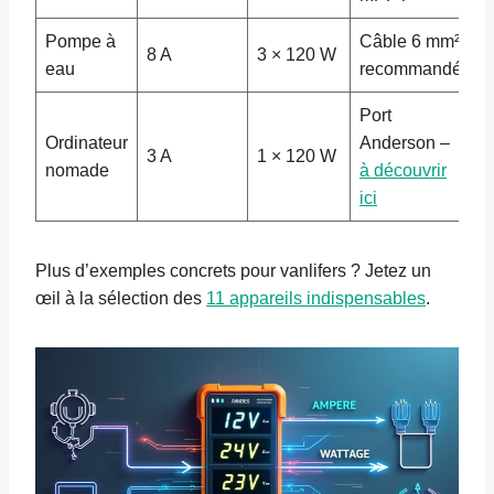
Pompe à
Câble 6 mm²
8 A
3 × 120 W
eau
recommandé
Port
Ordinateur
Anderson –
3 A
1 × 120 W
nomade
à découvrir
ici
Plus d’exemples concrets pour vanlifers ? Jetez un
œil à la sélection des
11 appareils indispensables
.