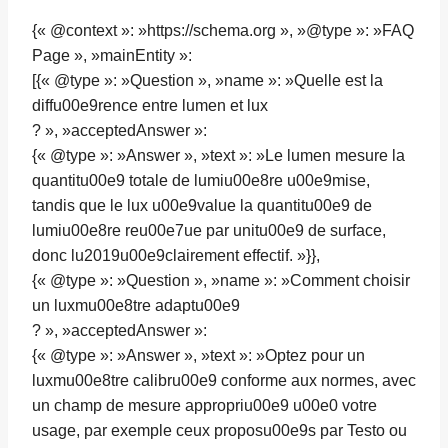
{« @context »: »https://schema.org », »@type »: »FAQ
Page », »mainEntity »:
[{« @type »: »Question », »name »: »Quelle est la
diffu00e9rence entre lumen et lux
? », »acceptedAnswer »:
{« @type »: »Answer », »text »: »Le lumen mesure la
quantitu00e9 totale de lumiu00e8re u00e9mise,
tandis que le lux u00e9value la quantitu00e9 de
lumiu00e8re reu00e7ue par unitu00e9 de surface,
donc lu2019u00e9clairement effectif. »}},
{« @type »: »Question », »name »: »Comment choisir
un luxmu00e8tre adaptu00e9
? », »acceptedAnswer »:
{« @type »: »Answer », »text »: »Optez pour un
luxmu00e8tre calibru00e9 conforme aux normes, avec
un champ de mesure appropriu00e9 u00e0 votre
usage, par exemple ceux proposu00e9s par Testo ou