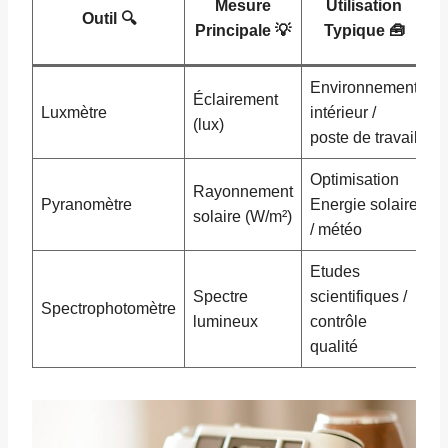
Mesure
Utilisation
Outil 🔍
R
Principale 💡
Typique 🧰
Environnement
T
Éclairement
Luxmètre
intérieur /
C
(lux)
poste de travail
A
Optimisation
K
Rayonnement
Pyranomètre
Energie solaire
Z
solaire (W/m²)
/ météo
D
Etudes
L
Spectre
scientifiques /
Spectrophotomètre
S
lumineux
contrôle
E
qualité